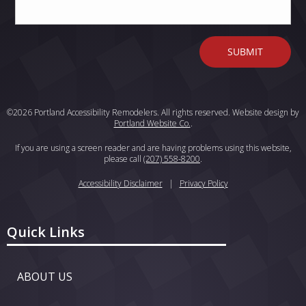
©2026 Portland Accessibility Remodelers. All rights reserved. Website design by
Portland Website Co.
.
If you are using a screen reader and are having problems using this website,
please call
(207) 558-8200
.
Accessibility Disclaimer
|
Privacy Policy
Quick Links
ABOUT US