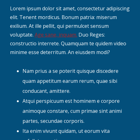
Lorem ipsum dolor sit amet, consectetur adipiscing
elit. Tenent mordicus. Bonum patria: miserum
exilium. At ille pellit, qui permulcet sensum
voluptate.
Age sane, inquam.
Duo Reges:
constructio interrete. Quamquam te quidem video
minime esse deterritum. An eiusdem modi?
Nam prius a se poterit quisque discedere
quam appetitum earum rerum, quae sibi
conducant, amittere.
Atqui perspicuum est hominem e corpore
animoque constare, cum primae sint animi
partes, secundae corporis.
Ita enim vivunt quidam, ut eorum vita